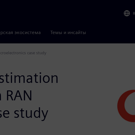
рская экосистема
Темы и инсайты
croelectronics case study
stimation
n RAN
se study