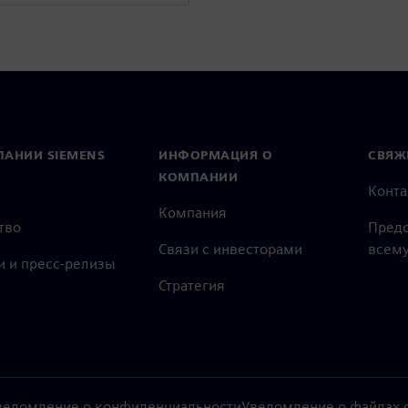
ПАНИИ SIEMENS
ИНФОРМАЦИЯ О
СВЯЖ
КОМПАНИИ
Конт
Компания
тво
Предс
Связи с инвесторами
всему
и и пресс-релизы
Стратегия
ведомление о конфиденциальности
Уведомление о файлах c