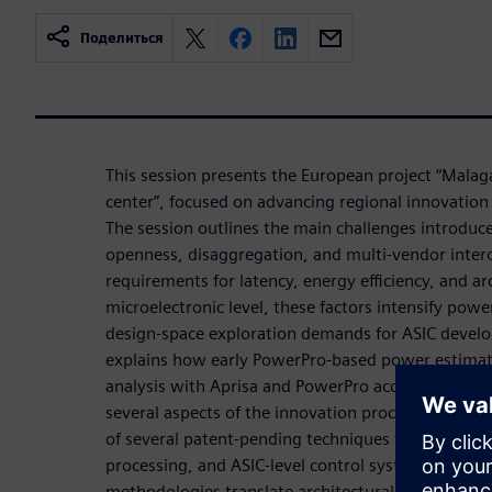
Поделиться
This session presents the European project “Mala
center”, focused on advancing regional innovation
The session outlines the main challenges introdu
openness, disaggregation, and multi‑vendor interop
requirements for latency, energy efficiency, and arch
microelectronic level, these factors intensify pow
design‑space exploration demands for ASIC devel
explains how early PowerPro‑based power estimat
analysis with Aprisa and PowerPro accelerate the
several aspects of the innovation process. We wil
of several patent-pending techniques targeting AI
processing, and ASIC‑level control systems, show
methodologies translate architectural concepts int