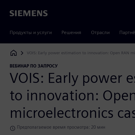
Siemens
Продукты и услуги
Решения
Отрасли
Партнё
VOIS: Early power estimation to innovation: Open RAN mi
Siemens Digital Industries Software
ВЕБИНАР ПО ЗАПРОСУ
VOIS: Early power e
to innovation: Ope
microelectronics ca
Предполагаемое время просмотра: 20 мин