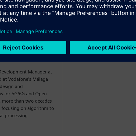
ладчиком
er
 Development Manager at
ed at Vodafone’s Málaga
design and
ms for 5G/6G and Open
nt more than two decades
, focusing on algorithm to
al processing