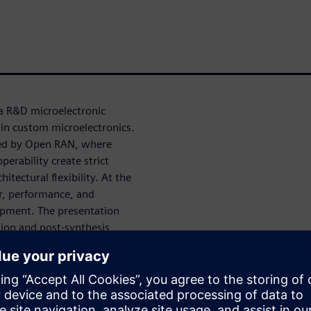
ga R&D microelectronic
 in custom microelectronics.
ced by Open RAN, where
erability create strict
itectural flexibility. At the
er, performance, and
opment. The presentation
ion and post‑synthesis
 design workflow and support
l present on the power saving
 inference, 5G baseband signal
ing how energy‑driven
o validated,