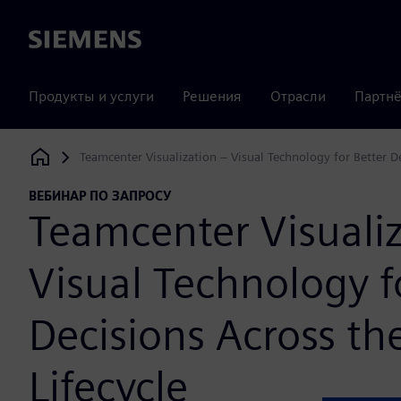
Siemens
Продукты и услуги
Решения
Отрасли
Партнё
Teamcenter Visualization – Visual Technology for Better De
Siemens Digital Industries Software
ВЕБИНАР ПО ЗАПРОСУ
Teamcenter Visualiz
Visual Technology f
Decisions Across th
Lifecycle