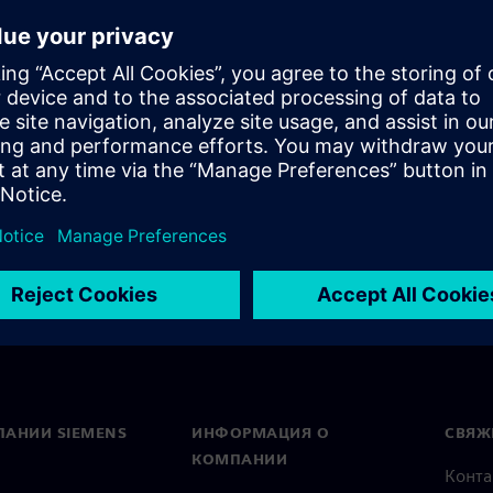
s nothing new. What is new
o modern visual technology
their products through
ПАНИИ SIEMENS
ИНФОРМАЦИЯ О
СВЯЖ
КОМПАНИИ
Конт