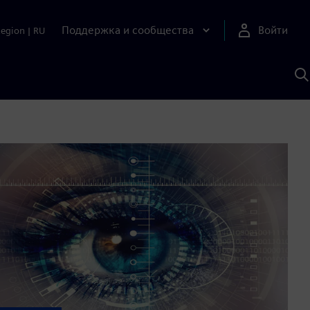
Поддержка и сообщества
Войти
Region
|
RU
П
п
И
S