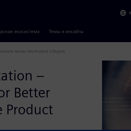
рская экосистема
Темы и инсайты
cisions Across the Product Lifecycle
ation –
or Better
e Product