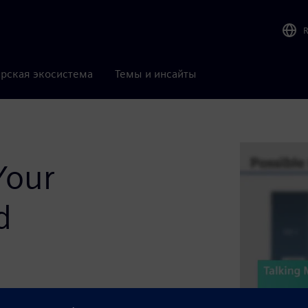
рская экосистема
Темы и инсайты
Your
d