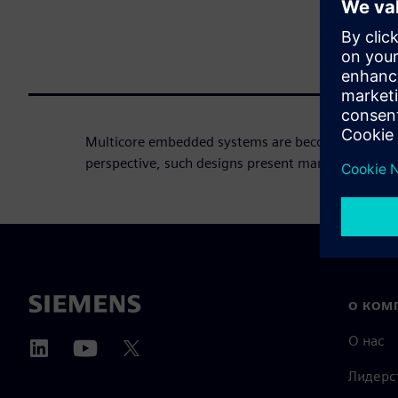
Multicore embedded systems are becoming very 
perspective, such designs present many challenge
О КОМ
О нас
Лидерс