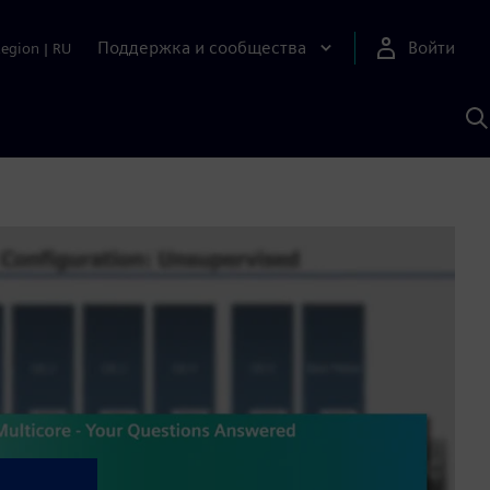
Поддержка и сообщества
Войти
Region
|
RU
П
п
И
S