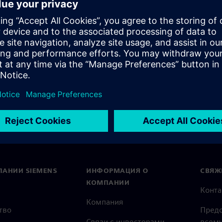
common. From the software
s.
ПАНИИ SIEMENS
ИНФОРМАЦИЯ О
СВЯЖ
КОМПАНИИ
Конт
Компания
тво
Предс
Связи с инвесторами
всему