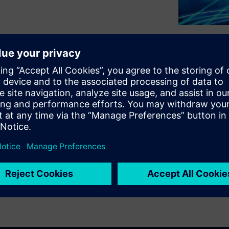
etitive and complex, projects
 80 percent of the total cost
s design phase, which is why a
timations at this stage is
esses and standardized designs
duce CAPEX. Chevron Lummus
their pre-FEED projects design
dized designs since FEED
EX and what was the approach