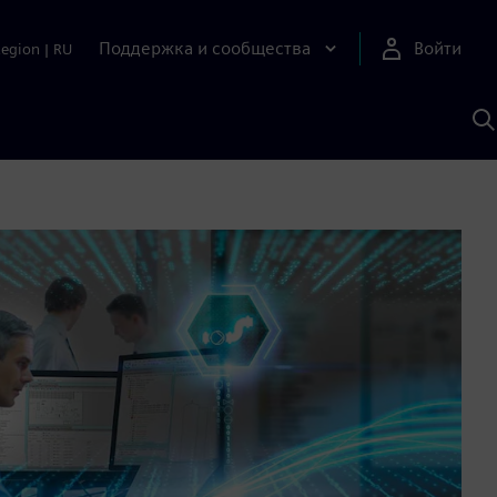
Поддержка и сообщества
Войти
Region
|
RU
П
п
И
S