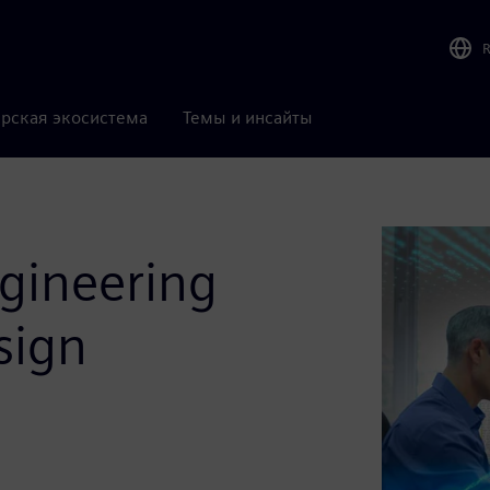
рская экосистема
Темы и инсайты
gineering
sign