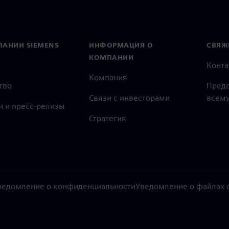
ПАНИИ SIEMENS
ИНФОРМАЦИЯ О
СВЯЖ
КОМПАНИИ
Конт
Компания
тво
Предс
Связи с инвесторами
всему
и и пресс-релизы
Стратегия
ведомление о конфиденциальности
Уведомление о файлах c