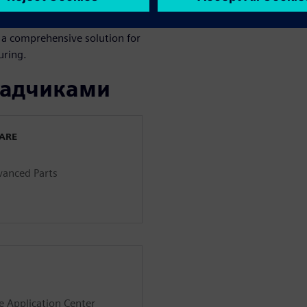
 a comprehensive solution for
uring.
ладчиками
WARE
anced Parts
e Application Center