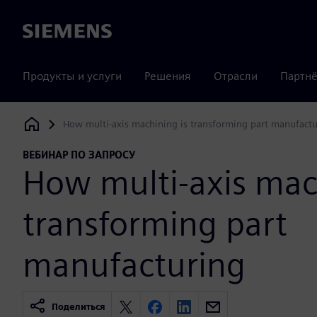
Siemens
Продукты и услуги
Решения
Отрасли
Партнё
How multi-axis machining is transforming part manufactu
Siemens Digital Industries Software
ВЕБИНАР ПО ЗАПРОСУ
How multi-axis mac
transforming part
manufacturing
Поделиться