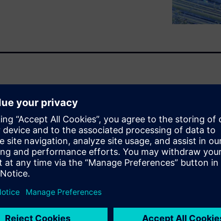
aerospace components
forming part production
 can help your machine shop
machining.
rategies for accelerated
ing by an expert from Sandvik
s robotics and additive