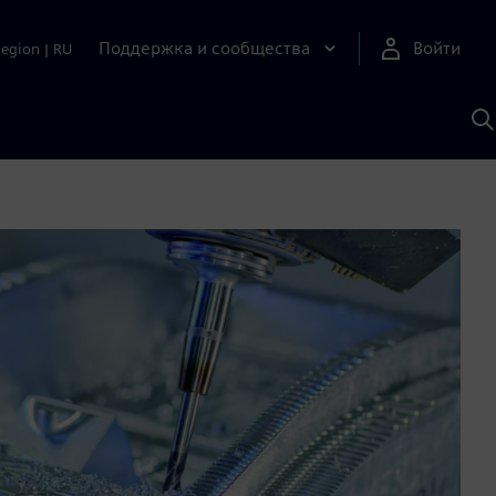
Поддержка и сообщества
Войти
Region
|
RU
П
п
И
S