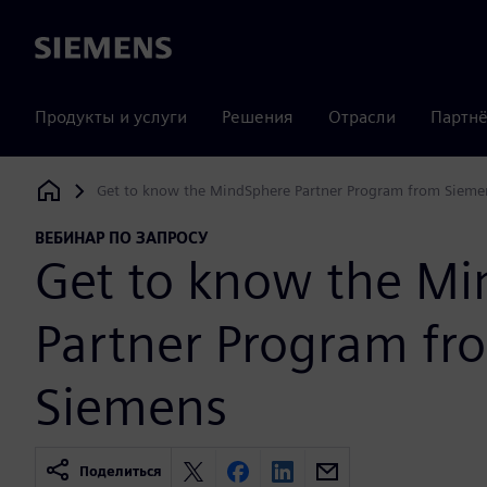
Siemens
Продукты и услуги
Решения
Отрасли
Партнё
Get to know the MindSphere Partner Program from Sieme
Siemens Digital Industries Software
ВЕБИНАР ПО ЗАПРОСУ
Get to know the M
Partner Program fr
Siemens
Поделиться