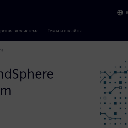
рская экосистема
Темы и инсайты
ns
indSphere
om