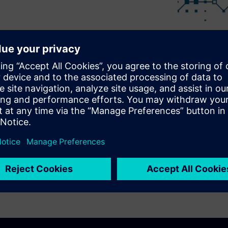
f the MindSphere Partner
nd better service your