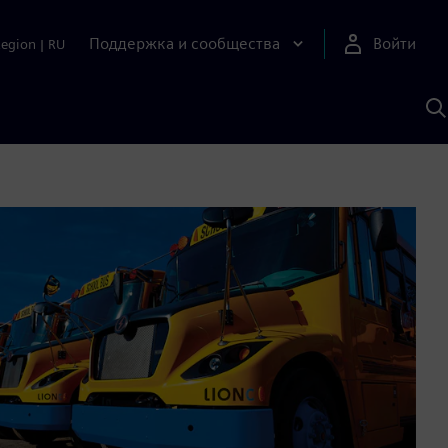
Поддержка и сообщества
Войти
Region
|
RU
П
п
И
S