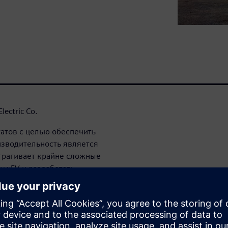
ectric Co.
атов с целью обеспечить
изводительность является
атрагивает крайне сложные
 xEV и разработать
ваниям по запасу хода,
безопасности. Понимание
ешающее значение.
, инверторов, генераторов