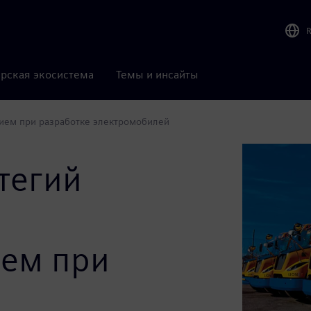
рская экосистема
Темы и инсайты
ием при разработке электромобилей
тегий
ием при