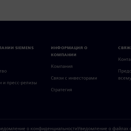
ПАНИИ SIEMENS
ИНФОРМАЦИЯ О
СВЯЖ
КОМПАНИИ
Конт
Компания
тво
Предс
Связи с инвесторами
всему
и и пресс-релизы
Стратегия
ведомление о конфиденциальности
Уведомление о файлах c