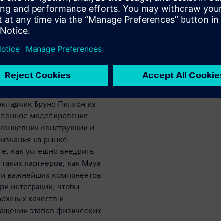
 проектного цикла
хода энергии и других
виях вывести изделие на
, практически невозможно
к конфигураций гибрида
 валидацию стратегий
дачей для xEV с помощью
кладчик Бруно Пиллон из
численное моделирование
концепции конструкции и
ризнания на рынке
те, как успешно внедрить
таких партнеров, как Maya
рки важнейших компонентов
при интеграции, чтобы
рожных качеств и
ащении этапов физических