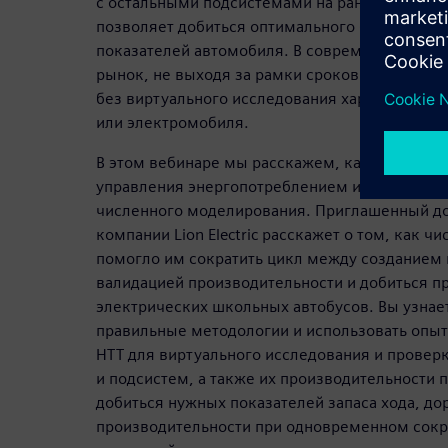
с остальными подсистемами на ранних этапах
позволяет добиться оптимального баланса рас
показателей автомобиля. В современных усло
рынок, не выходя за рамки сроков и бюджета
без виртуального исследования характеристи
или электромобиля.
В этом вебинаре мы расскажем, как ускорить
управления энергопотреблением и теплопере
численного моделирования. Приглашенный до
компании Lion Electric расскажет о том, как 
помогло им сократить цикл между созданием 
валидацией производительности и добиться п
электрических школьных автобусов. Вы узнае
правильные методологии и использовать опыт 
HTT для виртуального исследования и прове
и подсистем, а также их производительности 
добиться нужных показателей запаса хода, до
производительности при одновременном сокр