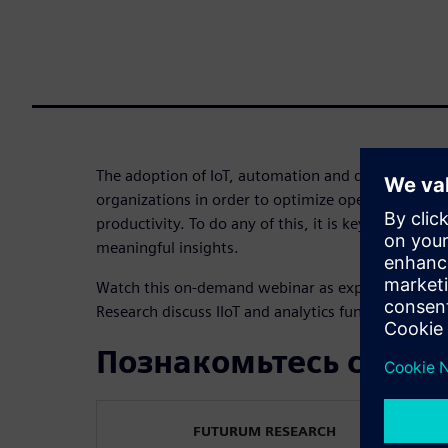
The adoption of IoT, automation and digitalizatio
organizations in order to optimize operations, re
productivity. To do any of this, it is key to effecti
meaningful insights.
Watch this on-demand webinar as experts from S
Research discuss IIoT and analytics fundamentals i
Познакомьтесь с док
FUTURUM RESEARCH