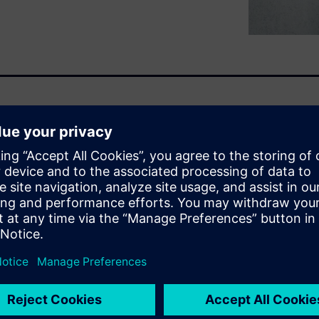
n is becoming paramount for
duce costs and improve
vely use the data you have for
AS, Siemens and Futurum
n the age of Industry 4.0.
ладчиком