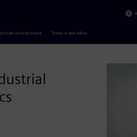
рская экосистема
Темы и инсайты
dustrial
cs