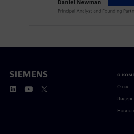
Daniel Newman
Principal Analyst and Founding Part
О КОМ
О нас
Лидерс
Новост