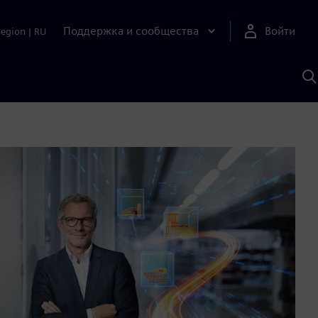
Поддержка и сообщества
Войти
Region
|
RU
П
п
И
S