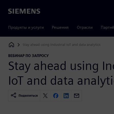
Siemens
Продукты и услуги
Решения
Отрасли
Партнё
Stay ahead using Industrial IoT and data analytics
Siemens Digital Industries Software
ВЕБИНАР ПО ЗАПРОСУ
Stay ahead using In
IoT and data analyti
Поделиться