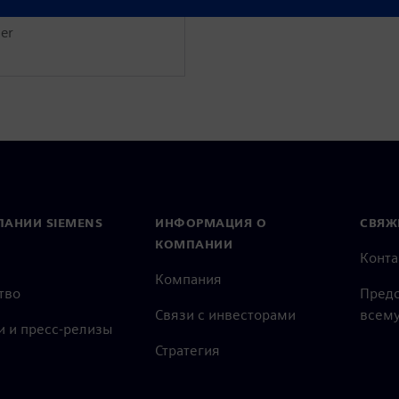
ner
ПАНИИ SIEMENS
ИНФОРМАЦИЯ О
СВЯЖ
КОМПАНИИ
Конт
Компания
тво
Предс
Связи с инвесторами
всему
и и пресс-релизы
Стратегия