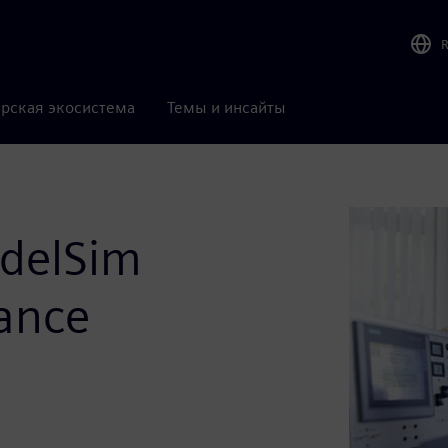
рская экосистема
Темы и инсайты
delSim
ance