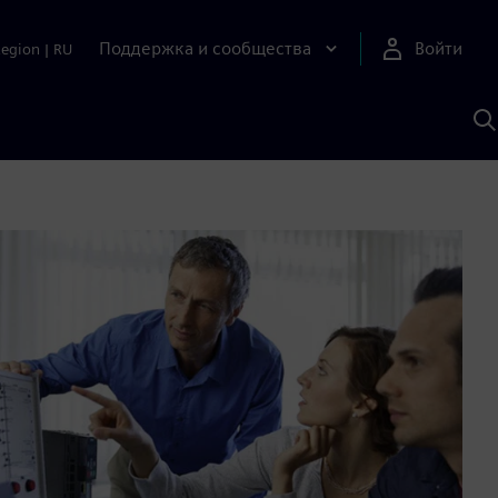
Поддержка и сообщества
Войти
Region
|
RU
П
п
И
S