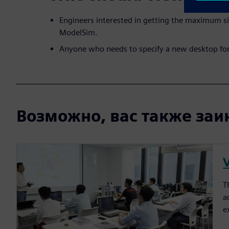
Engineers interested in getting the maximum s
ModelSim.
Anyone who needs to specify a new desktop fo
Возможно, вас также заин
T
a
e