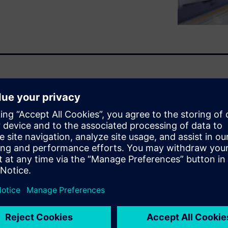
ts of ModelSim. The first one
to maximum simulation speed
prove simulation speed
ing style, running the
ning ModelSim.