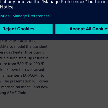
, analysis and troubleshooting
echnologies in Simcenter that
n exploration of heat transfer
 Porter-McGuffie Inc.,
CCM+ to model the transient
ess gas heater trips during
rip during start-up results in
ture from 580 °F to 200 °F
ation known to have caused
 of Simcenter STAR-CCM+ to
. The presentation will cover
mo-mechanical model, and how
using ASME Code.