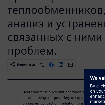
теплообменников,
анализ и устранен
связанных с ними
проблем.
Поделиться
Heat transfer is a key unit operation in the chemic
encompassing a large variety of equipment (heat e
processes (convection, radiation, phase change).