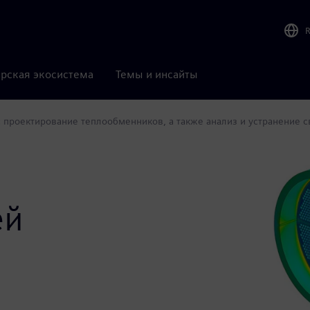
рская экосистема
Темы и инсайты
роектирование теплообменников, а также анализ и устранение с
ей