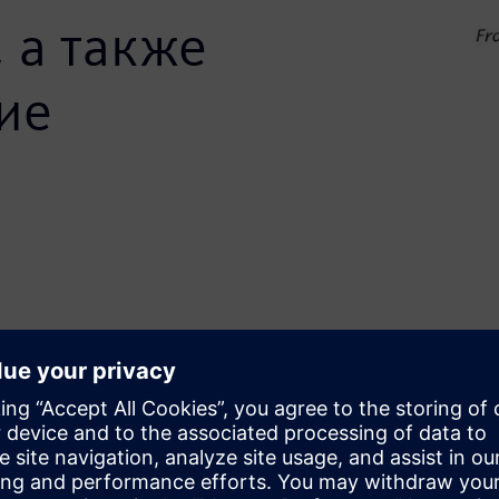
 а также
ие
al and process industry,
xchangers, reboilers) and
 Computational Fluid Dynamics