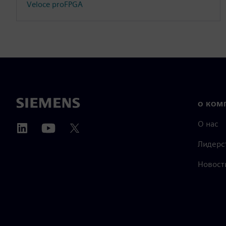
Veloce proFPGA
О КОМ
О нас
Лидерс
Новост