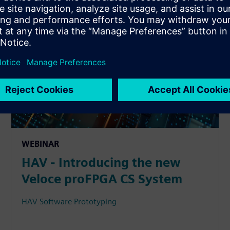
WEBINAR
HAV - Introducing the new
Veloce proFPGA CS System
HAV Software Prototyping