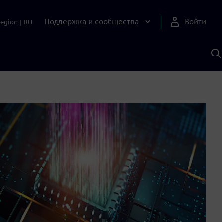
Поддержка и сообщества
Войти
Region
|
RU
П
п
И
S