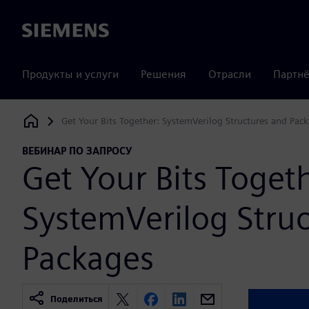
Siemens
Продукты и услуги
Решения
Отрасли
Партнё
Get Your Bits Together: SystemVerilog Structures and Pac
Siemens Digital Industries Software
ВЕБИНАР ПО ЗАПРОСУ
Get Your Bits Toget
SystemVerilog Stru
Packages
Поделиться