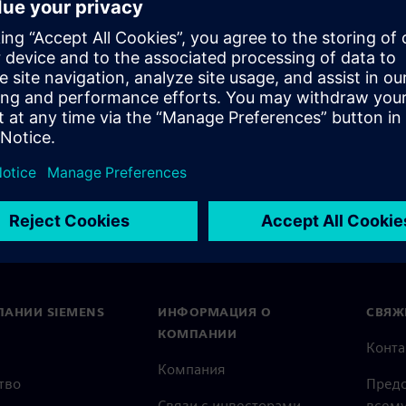
description of structures and
ПАНИИ SIEMENS
ИНФОРМАЦИЯ О
СВЯЖ
КОМПАНИИ
Конт
Компания
тво
Предс
Связи с инвесторами
всему