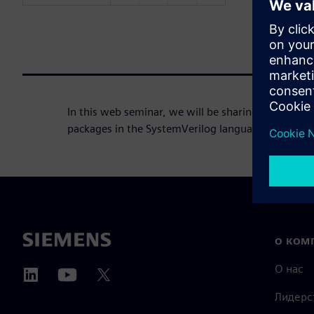
In this web seminar, we will be sharing a detailed 
packages in the SystemVerilog language.
О КОМ
О нас
Лидерс