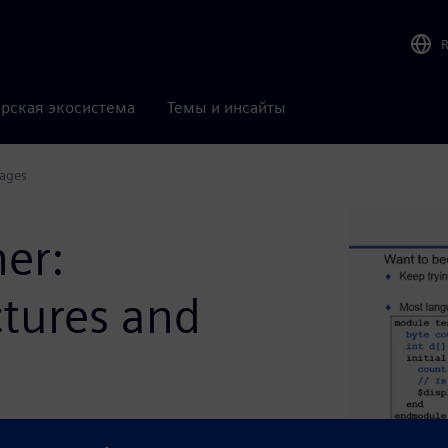
рская экосистема
Темы и инсайты
kages
her:
ctures and