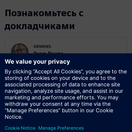
Познакомьтесь с
докладчиками
SIEMENS
Ryan Bauer
Директор по отраслевым решениям
SIEMENS DIGITAL INDUSTRIES SOFTWARE
Ryan Bauer
Director of Industry Solutions