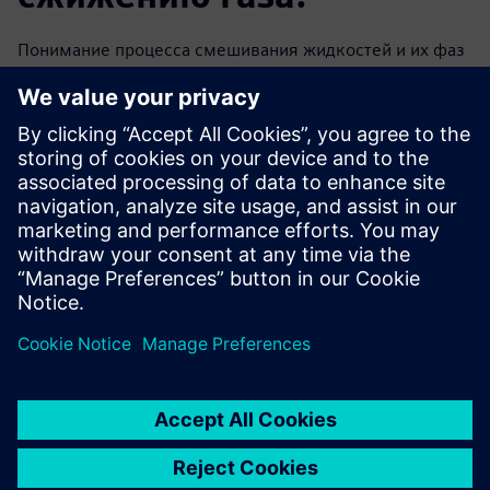
Понимание процесса смешивания жидкостей и их фаз
поможет определить все допущения численного
моделирования и выбрать правильное ПО, чтобы
удостовериться в том, что все эти допущения учтены.
Благодаря возможностям Simcenter STAR-CCM+ CFD
компания Atkins правильно выстроила процесс
моделирования. Simcenter — это мощный инструмент
для исследования утечек криогенных продуктов,
который позволяет использовать широкий спектр
моделей для анализа поведения продукта при утечках
и улучшать проектирование завода по сжижению
газов.