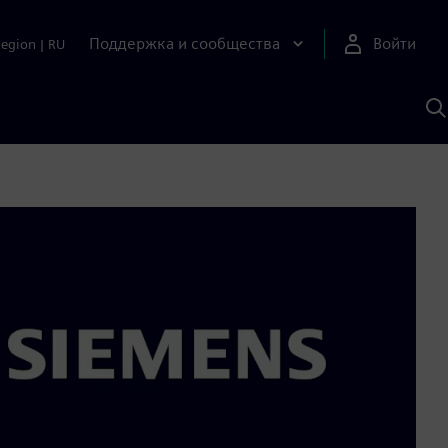
Поддержка и сообщества
Войти
Region
|
RU
П
п
И
S