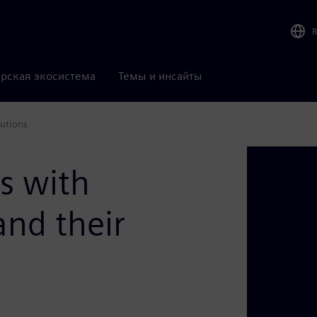
рская экосистема
Темы и инсайты
utions
s with
and their