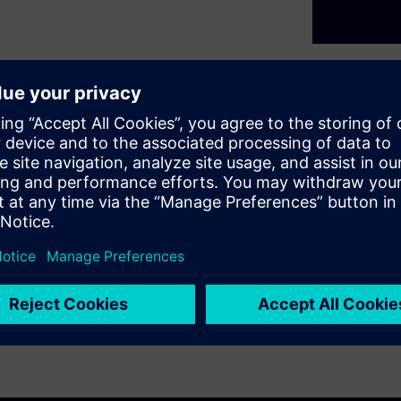
t are nothing new. For years
s to push the industry
 point where adding more
to look at hardware and
t webinar series, we will
Domain Controllers, mixing
ty, just not AUTOSAR •
eir Solutions We will cover
 will also explore solutions
 case.