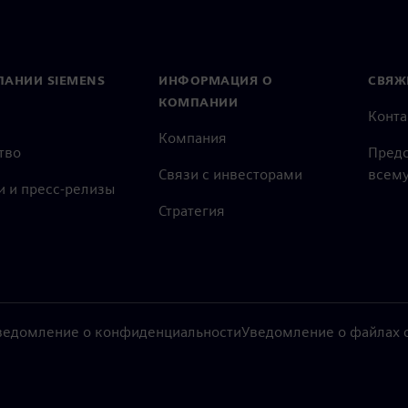
ПАНИИ SIEMENS
ИНФОРМАЦИЯ О
СВЯЖ
КОМПАНИИ
Конт
Компания
тво
Предс
Связи с инвесторами
всему
и и пресс-релизы
Стратегия
ведомление о конфиденциальности
Уведомление о файлах c