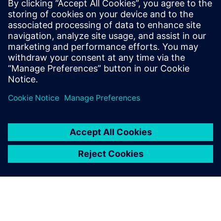
Управления данными о качестве и рабочими
процессами в лабораториях;
Поддержки проверки качества в автономном
режиме и в режиме реального времени в
лаборатории и на производстве;
Поддержки определения и выполнения сложных
планов/методов тестирования в разных условиях;
Соблюдения стандартов качества.