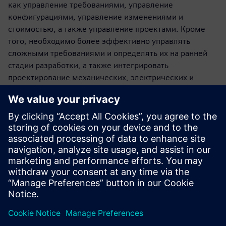
как управление требованиями, управление
конфигурациями, управление изменениями и
стоимостью, а также управление проектами. Кроме
того, необходимо более эффективно управлять
сложными требованиями и определять их на ранней
стадии разработки, а также интегрировать
проектирование механических, электрических и
программных компонентов. В Siemens Digital Industries
Software уверены в том, что решение Advanced
Machine Engineering поможет решить все эти задачи.
Мы расскажем о возможностях Advanced Machine
Engineering и рассмотрим несколько историй успеха
заказчиков в партнерстве с Siemens Digital Industries
Software.
Вебинар проводится на английском языке.