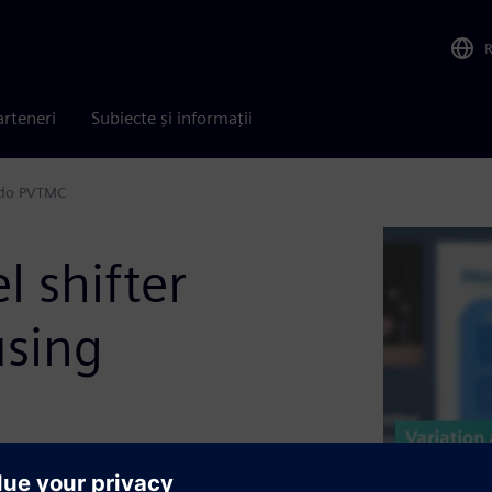
arteneri
Subiecte și informații
lido PVTMC
l shifter
using