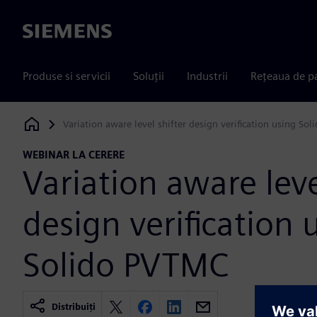
Siemens
Produse si servicii
Soluții
Industrii
Rețeaua de p
Variation aware level shifter design verification using So
Siemens Digital Industries Software
WEBINAR LA CERERE
Variation aware leve
design verification 
Solido PVTMC
Distribuiți