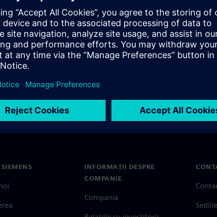
el shifter design verification
 SIEMENS
INFORMAȚII DESPRE
CONT
COMPANIE
noi
Conta
Compania
erea
Sediil
Relațiile cu investitorii