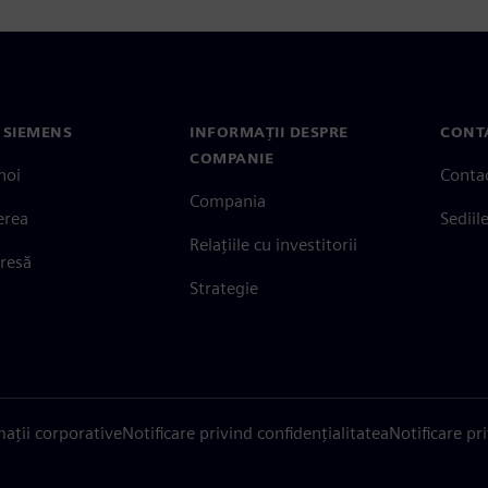
 SIEMENS
INFORMAȚII DESPRE
CONT
COMPANIE
noi
Conta
Compania
erea
Sediil
Relațiile cu investitorii
presă
Strategie
mații corporative
Notificare privind confidențialitatea
Notificare pr