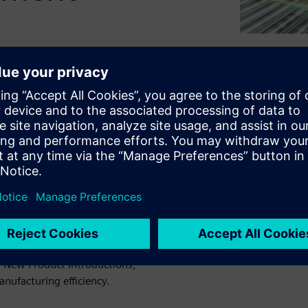
ent (MOM) solutions for the
hout the entire design to
xecution, quality
 scheduling and
ct connectivity to machines
OM solution from Siemens
port electronics
d New Product Introductions,
nufacturing efficiency.