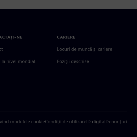
ACTAȚI-NE
CARIERE
ct
Locuri de muncă și cariere
e la nivel mondial
Poziții deschise
ivind modulele cookie
Condiții de utilizare
ID digital
Denunțuri