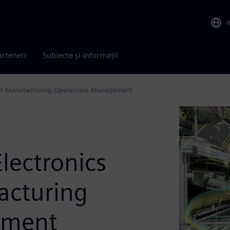
arteneri
Subiecte și informații
e of Manufacturing Operations Management
lectronics
acturing
ement