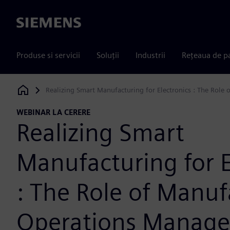
Siemens
Produse si servicii
Soluții
Industrii
Rețeaua de p
Realizing Smart Manufacturing for Electronics : The Rol
Siemens Digital Industries Software
WEBINAR LA CERERE
Realizing Smart
Manufacturing for E
: The Role of Manuf
Operations Manag