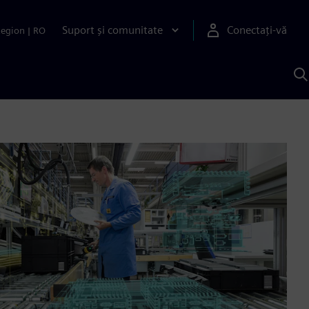
Suport și comunitate
Conectați-vă
Region
|
RO
C
c
S