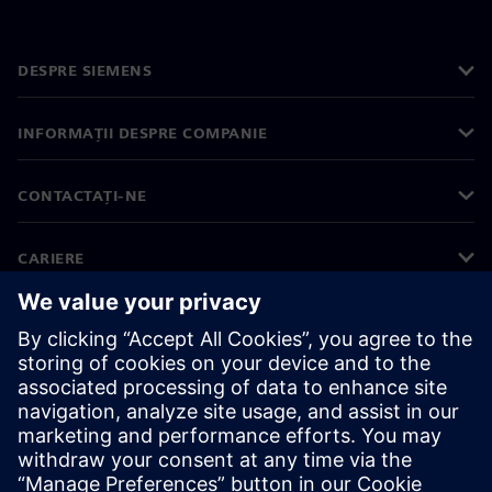
DESPRE SIEMENS
INFORMAȚII DESPRE COMPANIE
CONTACTAȚI-NE
CARIERE
©
Siemens
2026
Informații corporative
Notificare privind confidențialitatea