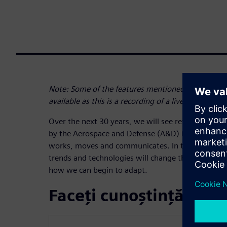
Note: Some of the features mentioned at the begi
available as this is a recording of a live webinar
Over the next 30 years, we will see revolutionary
by the Aerospace and Defense (A&D) industry tha
works, moves and communicates. In this webinar, 
trends and technologies will change the aerospac
how we can begin to adapt.
Faceți cunoștință cu vo