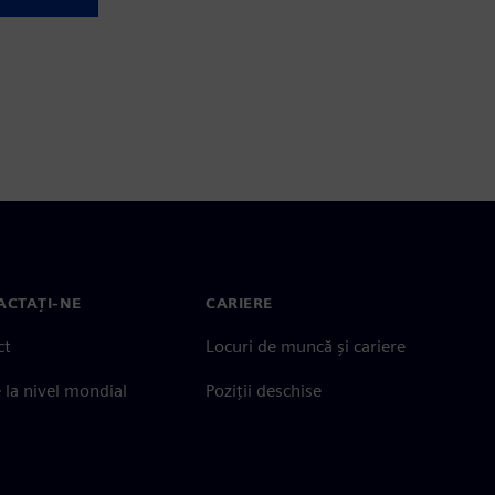
ACTAȚI-NE
CARIERE
ct
Locuri de muncă și cariere
e la nivel mondial
Poziții deschise