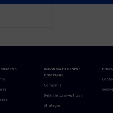
 SIEMENS
INFORMAȚII DESPRE
CONT
COMPANIE
noi
Conta
Compania
erea
Sediil
Relațiile cu investitorii
presă
Strategie