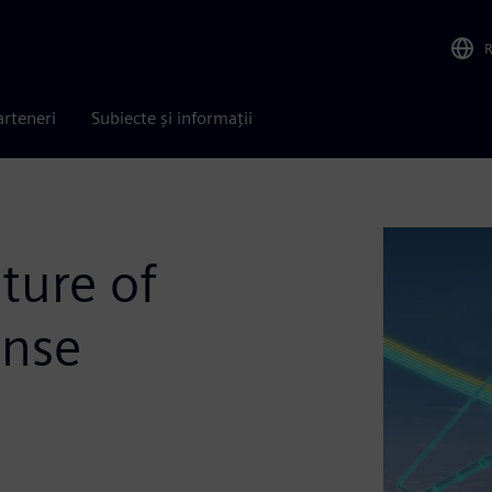
arteneri
Subiecte și informații
ture of
ense