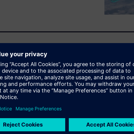
nning of the webinar are not
 technologies being developed
t will change how the world
we will discuss what future
e and defense industry and
rbitorul