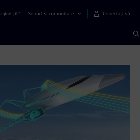
Suport și comunitate
Conectați-vă
Region
|
RO
C
c
S