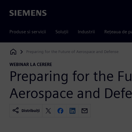
Siemens
Produse si servicii
Soluții
Industrii
Rețeaua de p
Preparing for the Future of Aerospace and Defense
Siemens Digital Industries Software
WEBINAR LA CERERE
Preparing for the Fu
Aerospace and Def
Distribuiți