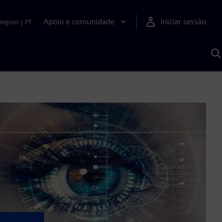
Apoio e comunidade
Iniciar sessão
Region
|
PT
P
c
d
S