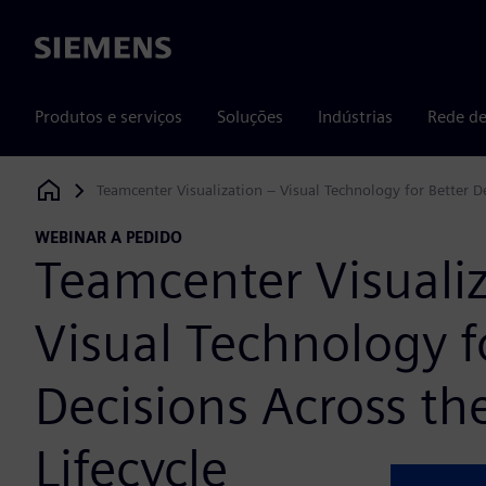
Siemens
Produtos e serviços
Soluções
Indústrias
Rede de
Teamcenter Visualization – Visual Technology for Better De
Siemens Digital Industries Software
WEBINAR A PEDIDO
Teamcenter Visualiz
Visual Technology f
Decisions Across th
Lifecycle