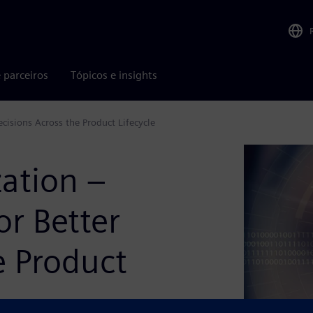
 parceiros
Tópicos e insights
cisions Across the Product Lifecycle
ation –
or Better
e Product