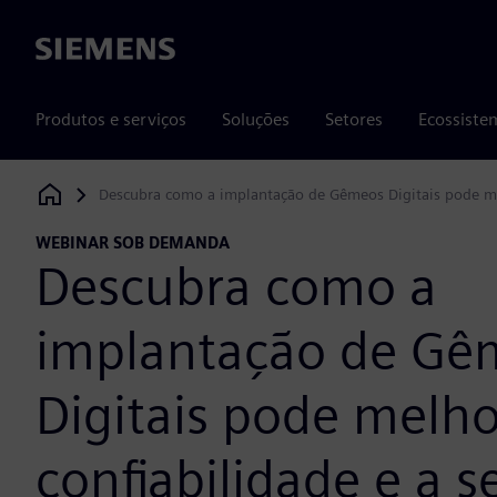
Siemens
Produtos e serviços
Soluções
Setores
Ecossiste
Descubra como a implantação de Gêmeos Digitais pode mel
Siemens Digital Industries Software
WEBINAR SOB DEMANDA
Descubra como a
implantação de Gê
Digitais pode melho
confiabilidade e a 