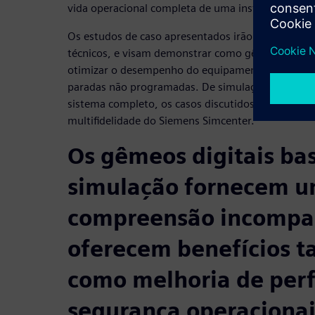
vida operacional completa de uma instalação.
Os estudos de caso apresentados irão abranger u
técnicos, e visam demonstrar como gêmeos digitai
otimizar o desempenho do equipamento, planejar 
paradas não programadas. De simulação de alta fid
sistema completo, os casos discutidos demonstrarã
multifidelidade do Siemens Simcenter.
Os gêmeos digitais b
simulação fornecem u
compreensão incompa
oferecem benefícios t
como melhoria de per
segurança operacionai