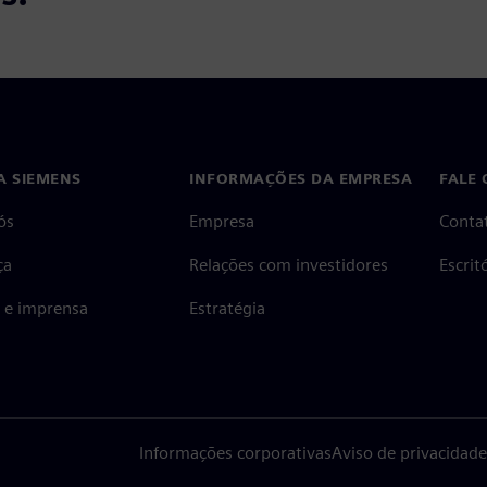
A SIEMENS
INFORMAÇÕES DA EMPRESA
FALE
ós
Empresa
Conta
ça
Relações com investidores
Escri
s e imprensa
Estratégia
Informações corporativas
Aviso de privacidade