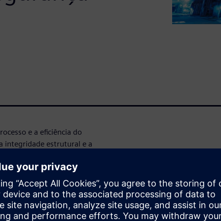
cesso e a eficiência do
 integridade estrutural e a
dos em simulação fornecem
cem benefícios tangíveis aos
tos que adotam essa
 o webinar mostrará como uma
licada em processos
esde o projeto inicial até a