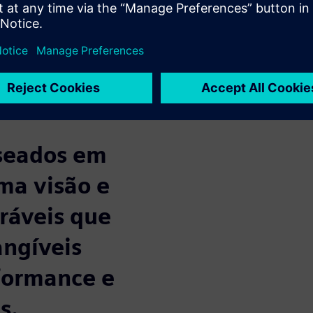
ma ampla gama de desafios
s preditivos estão ajudando a
a manutenção e evitar
elidade a previsões de
o a capacidade multifísica e
aseados em
ma visão e
ráveis que
angíveis
formance e
s.