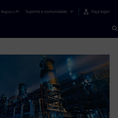
Suporte e comunidade
Faça login
Region
|
PT
P
c
S
A