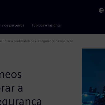
ma de parceiros
Tópicos e insights
horar a confiabilidade e a segurança na operação
meos
rar a
segurança