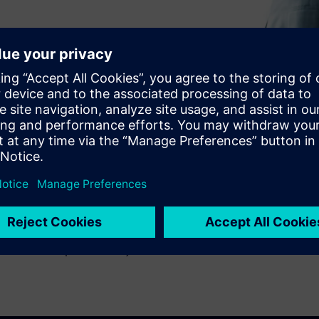
 processos RFx?
ne usa a colaboração do
iais diretos para eficiência
 a terceirização de materiais
 início do ciclo de vida do
entos antes que as alterações