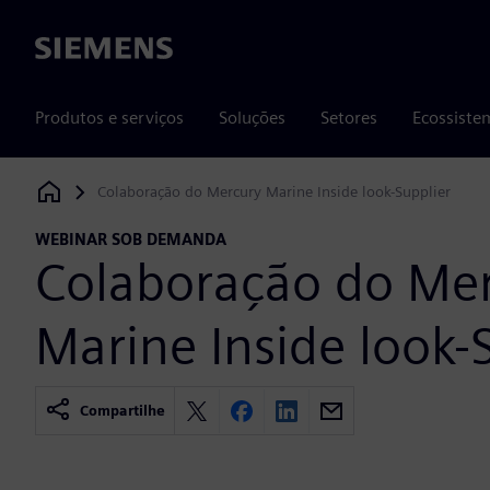
Siemens
Produtos e serviços
Soluções
Setores
Ecossiste
Colaboração do Mercury Marine Inside look-Supplier
Siemens Digital Industries Software
WEBINAR SOB DEMANDA
Colaboração do Me
Marine Inside look-
Compartilhe