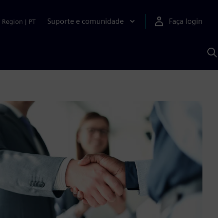
Suporte e comunidade
Faça login
Region
|
PT
P
c
S
A