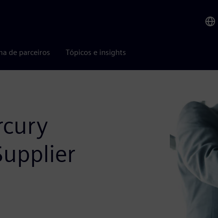
ma de parceiros
Tópicos e insights
rcury
Supplier