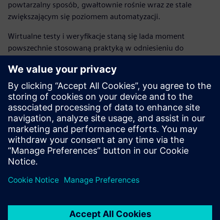
powtarzalny sposób, gwałtownie rośnie wraz ze stale
zwiększającym się poziomem automatyzacji.
Wirtualne testy i weryfikacje staną się lada moment
powszechnie stosowaną praktyką w odniesieniu do
wszelkich integrowanych układów oferowanych przez
producentów OEM, takich jak autonomiczne systemy
hamowania awaryjnego, systemy utrzymywania pojazdu
na pasie ruchu, tempomaty oraz systemy wspomagające
parkowanie. Jednak wyniki wirtualnych testów można
uznać za wiarygodnie wyłącznie pod warunkiem ich
potwierdzenia przez testy fizyczne. Spójność między
scenariuszami testów, wirtualnym odzwierciedleniem
środowiska, samochodem oraz czujnikami stanowi klucz do
skutecznego testowania i weryfikacji zautomatyzowanych
funkcji kierowania pojazdem.