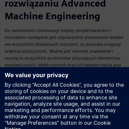
rozwiązaniu Advanced
Machine Engineering
Do zachowania równowagi między projektowaniem i
montażem niezbędne jest odpowiednie planowanie działań
we wszystkich dziedzinach inżynierii, co pozwala osiągnąć
większą elastyczność. Ważne jest również znalezienie i
usunięcie wszystkich problemów dotyczących elementów
mechanicznych i elektrycznych oraz ich kategoryzacja pod
kątem złożoności w ramach listy BOM. Zarządzanie listami
BOM pozwala zintegrować rozwiązania mechaniczne i
elektryczne oraz oprogramowanie w jednym zestawieniu, z
uwzględnieniem poszczególnych funkcji oraz
komponentów. Takie zestawienie odzwierciedla całą
maszynę, a nie tylko pojedyncze dziedziny.
Wypełnij formularz rejestracyjny i przekonaj się, jak
tworzyć zestawienia materiałów oraz procesów,