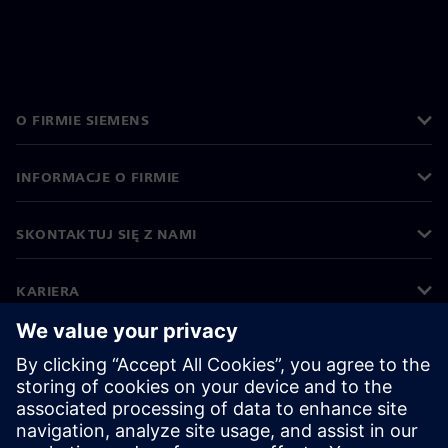
O FIRMIE SIEMENS
INFORMACJE O FIRMIE
SKONTAKTUJ SIĘ Z NAMI
KARIERA
©
Siemens
2026
Informacje korporacyjne