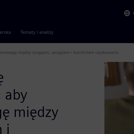
nerska
Tematy i analizy
równowagę między osiągami, zasięgiem i komfortem użytkowania
ę
, aby
ę między
 i