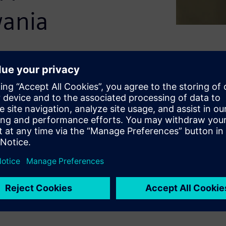
ania
klu projektowania stanowi nie
 przykładach z życia
h systemów pomaga
icznie dostępnych danych,
zachowania modelu i zużyciu
 naszego narzędzia do