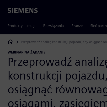
Siemens
Produkty i usługi
Rozwiązania
Branże
Sieć part
Przeprowadź analizę konstrukcji pojazdu, aby osiągnąć 
Siemens Digital Industries Software
WEBINAR NA ŻĄDANIE
Przeprowadź analiz
konstrukcji pojazdu
osiągnąć równowag
osiągami, zasięgiem