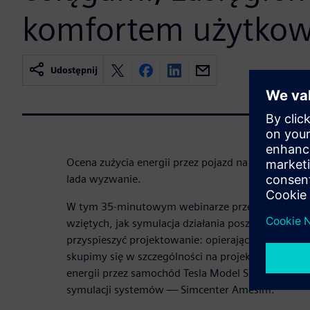
komfortem użytkow
Udostępnij
Ocena zużycia energii przez pojazd na początku cy
lada wyzwanie.
W tym 35-minutowym webinarze przedstawiamy na
wziętych, jak symulacja działania poszczególnyc
przyspieszyć projektowanie: opierając się na publ
skupimy się w szczególności na projekcie, ocenie 
energii przez samochód Tesla Model S przy użyciu
symulacji systemów — Simcenter Amesim.