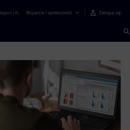
Wsparcie i społeczność
Zaloguj się
Region
|
PL
S
z
p
S
A