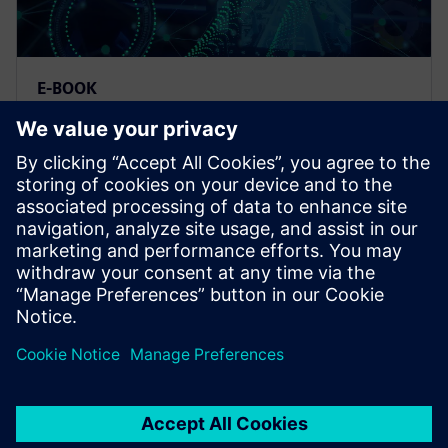
E-BOOK
Multidyscyplinarne wyzwania
w branży motoryzacyjnej
i lotniczej oraz przemyśle
ciężkim
Skorzystaj z kompleksowego rozwiązania – portfolio
narzędzi Siemens Capital E/E Systems Development.
Pobierz e-book za darmo!