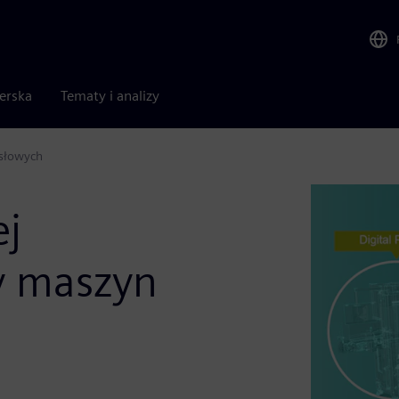
nerska
Tematy i analizy
ysłowych
ej
ży maszyn