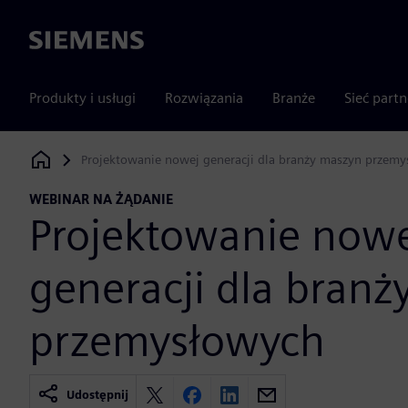
Siemens
Produkty i usługi
Rozwiązania
Branże
Sieć part
Projektowanie nowej generacji dla branży maszyn przem
Siemens Digital Industries Software
WEBINAR NA ŻĄDANIE
Projektowanie now
generacji dla bran
przemysłowych
Udostępnij