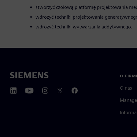
stworzyć czołową platformę projektowania me
wdrożyć techniki projektowania generatywneg
wdrożyć techniki wytwarzania addytywnego.
O FIRM
O nas
Manage
Informa