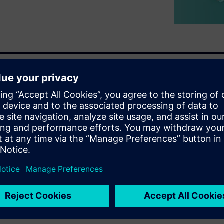
projekt mechaniczny.
ak możliwość produkcji
zby błędów w skróconym cyklu
apie umożliwia
adto, jako że dzisiejsze
cznych, są coraz bardziej
niezbędna jest także
ich problemów dotyczących
oprogramowania dla branży