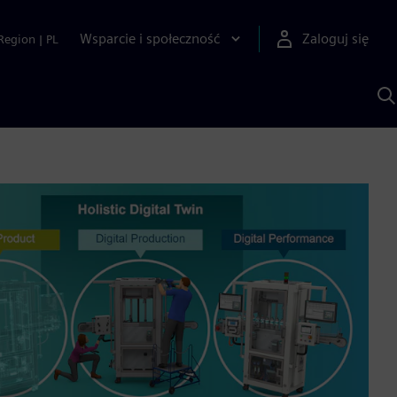
Wsparcie i społeczność
Zaloguj się
Region
|
PL
S
z
p
S
A