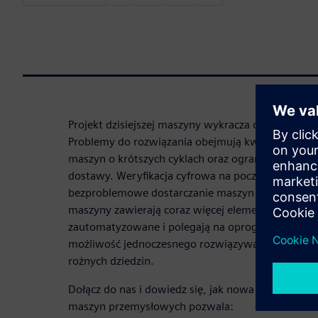
Projekt dzisiejszej maszyny wykracza daleko poza 
Problemy do rozwiązania obejmują kwestie takie j
maszyn o krótszych cyklach oraz ograniczenie lic
dostawy. Weryfikacja cyfrowa na początkowym et
bezproblemowe dostarczanie maszyn klientom. Pon
maszyny zawierają coraz więcej elementów elektry
zautomatyzowane i polegają na oprogramowaniu, 
możliwość jednoczesnego rozwiązywania wszystk
rożnych dziedzin.
Dołącz do nas i dowiedz się, jak nowa generacja 
maszyn przemysłowych pozwala: