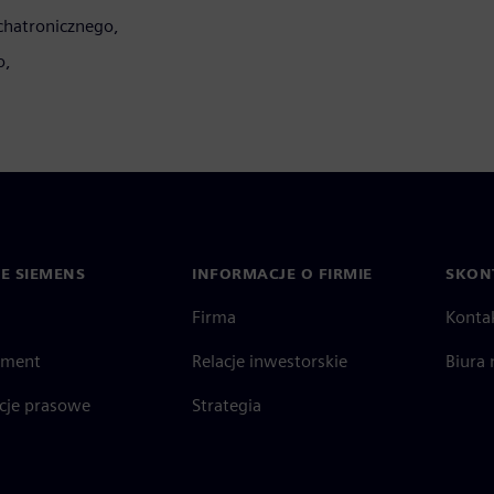
chatronicznego,
o,
IE SIEMENS
INFORMACJE O FIRMIE
SKONT
Firma
Konta
ment
Relacje inwestorskie
Biura 
cje prasowe
Strategia