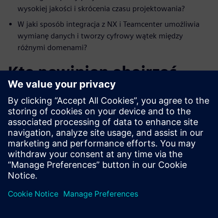
wysokiej jakości i skrócenia czasu projektowania?
W jaki sposób integracja z NX i Teamcenter umożliwia
wymianę danych i tworzy cyfrowy wątek między
różnymi domenami?
Kto powinien obejrzeć
webinar?
Projektanci i inżynierowie układów elektrycznych
Kierownicy techniczni
Inżynierowie EDS
Inżynierowie i kierownicy zajmujący się projektowaniem
MCAD
Specjaliści ds. zarządzania cyklem życia produktu