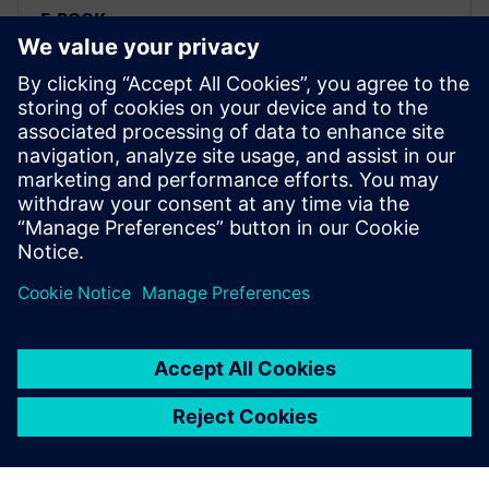
E-BOOK
Wypełnianie luk wynikających
z transformacji cyfrowej
Zwinność i współpraca to dwa elementy, które mogą
pomóc wypełnić luki pozostawione przez
transformację cyfrową. Aby dowiedzieć się więcej,
zapoznaj się z wynikami badania przeprowadzonego
przez Tech Clarity →