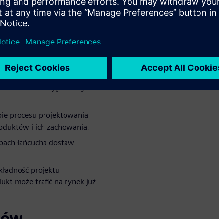
 wdrażanie
ięcej czasu na tworzenie
 przełom na rynku.
nku CAD oznaczają krótszy czas
pie procesu projektowania
roduktów i ich zachowania.
apach łańcucha dostaw
kładność projektu
kt może trafić na rynek już
tów