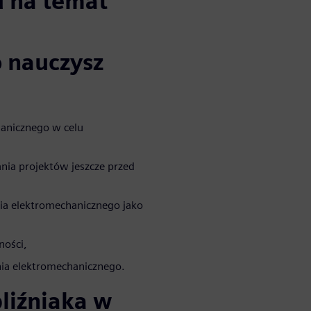
u na temat
 nauczysz
anicznego w celu
nia projektów jeszcze przed
ia elektromechanicznego jako
ności,
nia elektromechanicznego.
bliźniaka w