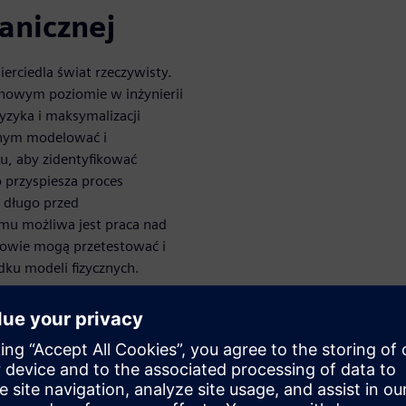
anicznej
erciedla świat rzeczywisty.
 nowym poziomie w inżynierii
ryzyka i maksymalizacji
lnym modelować i
u, aby zidentyfikować
o przyspiesza proces
 długo przed
mu możliwa jest praca nad
rowie mogą przetestować i
dku modeli fizycznych.
 firmy
iminować