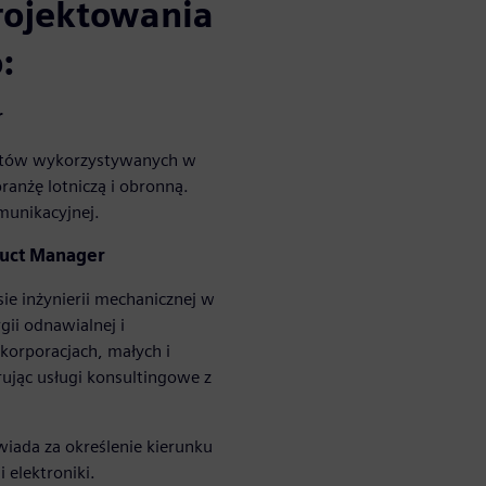
rojektowania
:
r
uktów wykorzystywanych w
ranżę lotniczą i obronną.
munikacyjnej.
duct Manager
ie inżynierii mechanicznej w
gii odnawialnej i
korporacjach, małych i
rując usługi konsultingowe z
iada za określenie kierunku
 elektroniki.