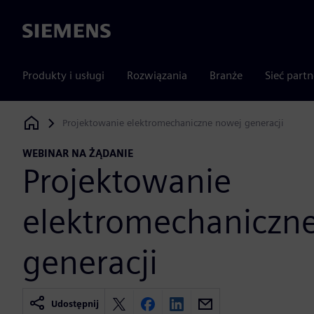
Siemens
Produkty i usługi
Rozwiązania
Branże
Sieć part
Projektowanie elektromechaniczne nowej generacji
Siemens Digital Industries Software
WEBINAR NA ŻĄDANIE
Projektowanie
elektromechaniczn
generacji
Udostępnij