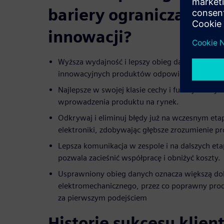
bariery ograniczające
innowacji?
Wyższa wydajność i lepszy obieg danych dają w
innowacyjnych produktów odpowiedzialnych za
Najlepsze w swojej klasie cechy i funkcje na ry
wprowadzenia produktu na rynek.
Odkrywaj i eliminuj błędy już na wczesnym eta
elektroniki, zdobywając głębsze zrozumienie p
Lepsza komunikacja w zespole i na dalszych et
pozwala zacieśnić współpracę i obniżyć koszty.
Usprawniony obieg danych oznacza większą do
elektromechanicznego, przez co poprawny produ
za pierwszym podejściem
Historie sukcesu klien