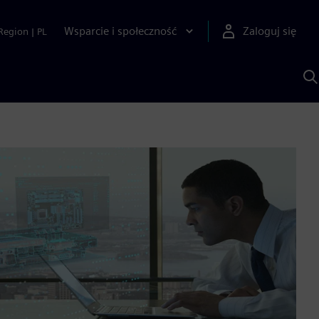
Wsparcie i społeczność
Zaloguj się
Region
|
PL
S
z
p
S
A