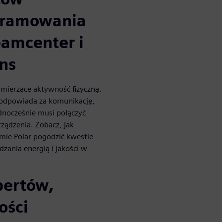
ogramowania
eamcenter i
ns
a mierzące aktywność fizyczną.
a odpowiada za komunikację,
ednocześnie musi połączyć
ządzenia. Zobacz, jak
ie Polar pogodzić kwestie
zania energią i jakości w
pertów,
ości