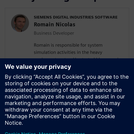
SIEMENS DIGITAL INDUSTRIES SOFTWARE
Romain Nicolas
Business Developer
Romain is responsible for system
simulation activities in the heavy
equipment sector. He started his career in
2011 as control systems engineer in the
Volvo AB Group. There, he developed a
platform for control algorithms
verification, led several projects as system
responsible, and worked as a software
developer using Agile methodology. He
has a Mechanical Engineering degree from
ESTACA Paris and an MSc from IFP School.