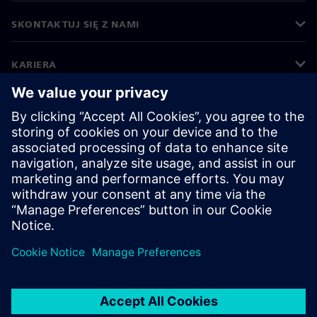
SKONTAKTUJ SIĘ Z NAMI
KARIERA
©
Siemens
2026
Informacje korporacyjne
Polityka prywatności
Polityka cookies
Warunki użytkowania
Cyfrowa identyfikacja