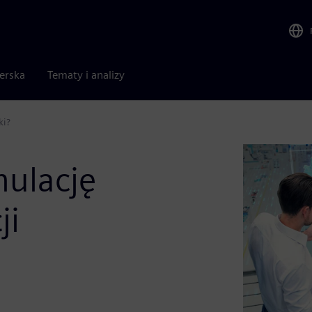
nerska
Tematy i analizy
ki?
mulację
ji