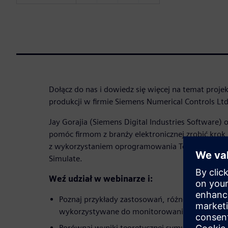
Dołącz do nas i dowiedz się więcej na temat proje
produkcji w firmie Siemens Numerical Controls Ltd
Jay Gorajia (Siemens Digital Industries Software) 
pomóc firmom z branży elektronicznej zrobić krok
z wykorzystaniem oprogramowania Tecnomatix Pla
Simulate.
Weź udział w webinarze i:
Poznaj przykłady zastosowań, różne podejścia i
wykorzystywane do monitorowania postępów i 
Porównaj wyniki teoretycznej symulacji z rzecz