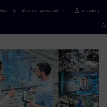
Wsparcie i społeczność
Zaloguj się
Region
|
PL
S
z
p
S
A