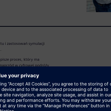
ktu i zastosowań symulacji
.
opisze proces, który ma
 naprzód w cyfrowej podróży
nt Simulation oraz Process
 wskaźniki KPI
zmian w procesie produkcji
ywistymi rezultatami