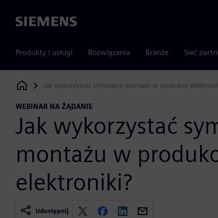
Siemens
Produkty i usługi
Rozwiązania
Branże
Sieć part
Jak wykorzystać symulację montażu w produkcji elektroni
Siemens Digital Industries Software
WEBINAR NA ŻĄDANIE
Jak wykorzystać sy
montażu w produkc
elektroniki?
Udostępnij