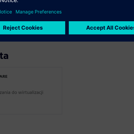
abryki oraz procesów w
przedaży i walidacji
 skorzystać na wdrożeniu
ta
WARE
ania do wirtualizacji