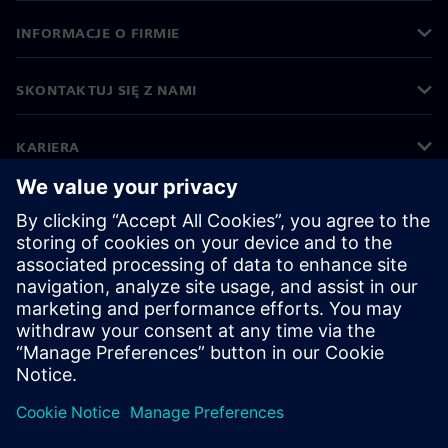
INFORMACJE O FIRMIE
SKONTAKTUJ SIĘ Z NAMI
KARIERA
©
Siemens
2026
Informacje korporacyjne
Polityka prywatności
Polityka cookies
Warunki użytkowania