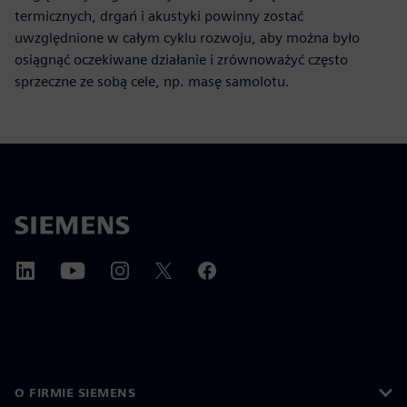
termicznych, drgań i akustyki powinny zostać
uwzględnione w całym cyklu rozwoju, aby można było
osiągnąć oczekiwane działanie i zrównoważyć często
sprzeczne ze sobą cele, np. masę samolotu.
O FIRMIE SIEMENS