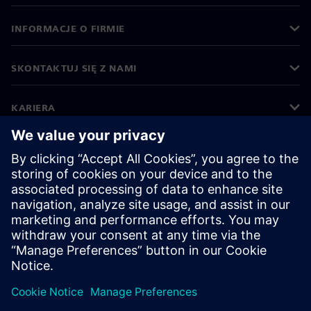
INFORMACJE O FIRMIE
SKONTAKTUJ SIĘ Z NAMI
KARIERA
©
Siemens
2026
Informacje korporacyjne
Polityka prywatności
Polityka cookies
Warunki użytkowania