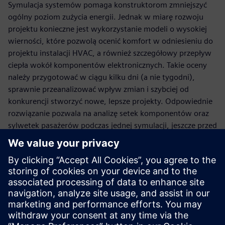
Symulacja systemów pomaga konstruktorom zmniejszyć
ogólny poziom zużycia energii. Jednak w miarę rozwoju
projektu konieczne jest wykorzystanie modeli o wysokiej
wierności, które pozwolą ocenić komfort w odniesieniu do
projektu instalacji HVAC, a również szczegółowy przepływ
ciepła wokół komponentów elektronicznych. Takie oceny
należy przygotować w ciągu kilku dni (a nie tygodni),
sprawnie przeanalizować wpływ zmian i szybciej od
konkurencji stworzyć nowe, lepsze projekty. Odpowiednie
rozwiązanie pozwala na analizę setek komponentów oraz
sylwetek pasażerów podczas jednej symulacji, jeszcze przed
konstrukcją pierwszego prototypu.
Podczas webinaru zostaną poruszone następujące tematy:
Jak rozszerzenie wykorzystania symulacji systemów na
wierny model kabiny w 3D pozwala prowadzić lepsze
symulacje predykcyjne?
Jak możliwości automatycznego przygotowania