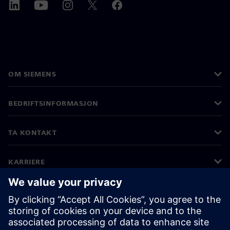
OM SIEMENS
BEDRIFTSINFORMASJON
TA KONTAKT
KARRIERE
©
Siemens
2026
Bedriftsinformasjon