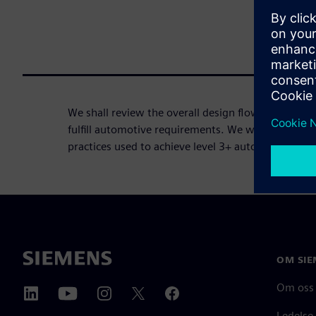
We shall review the overall design flow and metho
fulfill automotive requirements. We will also talk
practices used to achieve level 3+ automotive desi
OM SIE
Om oss
Ledelse