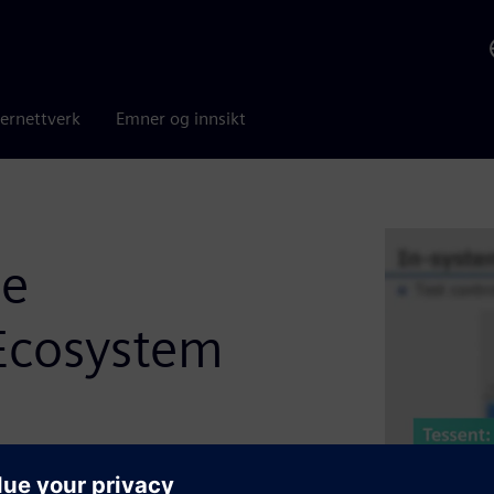
ernettverk
Emner og innsikt
he
Ecosystem