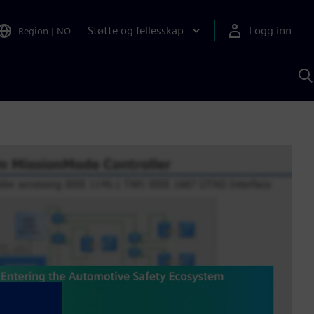
Støtte og fellesskap
Logg inn
Region
|
NO
S
m
S
A