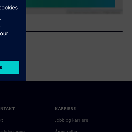
ONTAKT
KARRIERE
kt
Jobb og karriere
e lokasjoner
Åpne roller