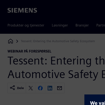
Siemens
Produkter og tjenester
Løsninger
Bransjer
Partn
Tessent: Entering the Automotive Safety Ecosystem
Siemens Digital Industries Software
WEBINAR PÅ FORESPØRSEL
Tessent: Entering t
Automotive Safety 
Dele