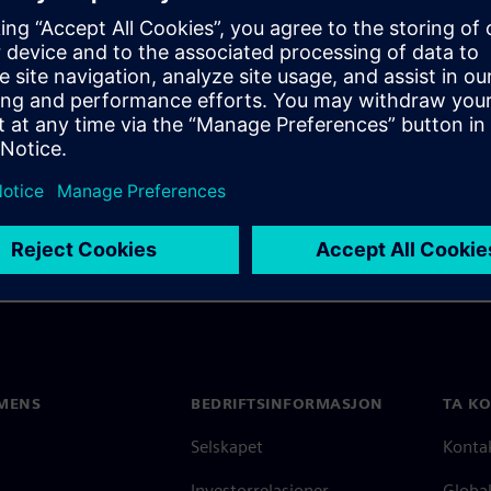
dologies that can be used
 about technologies and best
gn.
MENS
BEDRIFTSINFORMASJON
TA K
Selskapet
Konta
Investorrelasjoner
Global