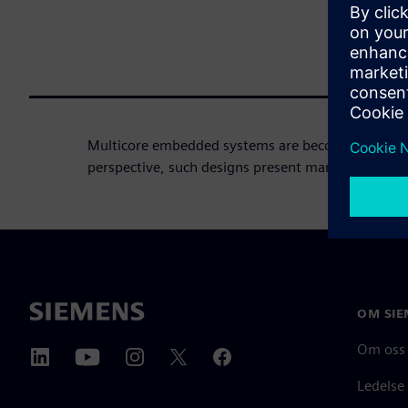
Multicore embedded systems are becoming very 
perspective, such designs present many challenge
OM SIE
Om oss
Ledelse