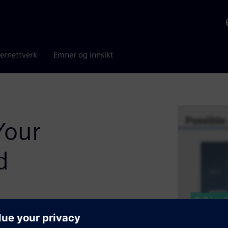
ernettverk
Emner og innsikt
Your
d