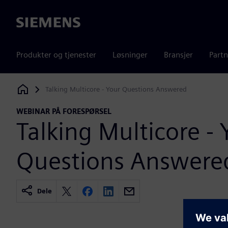
Siemens
Produkter og tjenester
Løsninger
Bransjer
Partn
Talking Multicore - Your Questions Answered
Siemens Digital Industries Software
WEBINAR PÅ FORESPØRSEL
Talking Multicore - 
Questions Answere
Dele