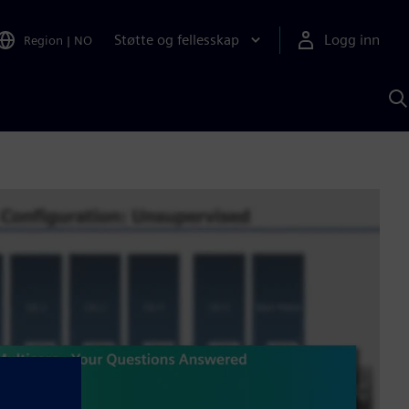
Støtte og fellesskap
Logg inn
Region
|
NO
S
m
S
A