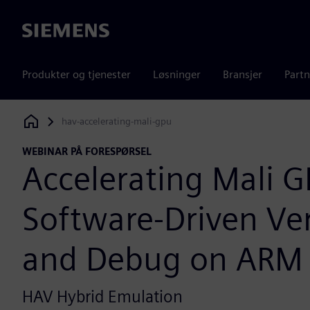
Siemens
Produkter og tjenester
Løsninger
Bransjer
Partn
hav-accelerating-mali-gpu
Siemens Digital Industries Software
WEBINAR PÅ FORESPØRSEL
Accelerating Mali 
Software-Driven Ver
and Debug on ARM
HAV Hybrid Emulation