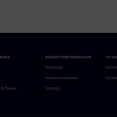
MENS
BEDRIFTSINFORMASJON
TA K
Selskapet
Konta
Investorrelasjoner
Global
 & Presse
Strategi