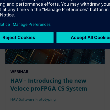
WEBINAR
HAV - Introducing the new
Veloce proFPGA CS System
HAV Software Prototyping