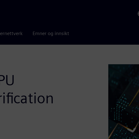
ernettverk
Emner og innsikt
GPU
ification