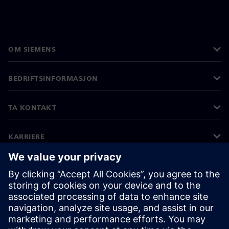
OM SIEMENS
BEDRIFTSINFORMASJON
TA KONTAKT
KARRIERE
©
Siemens
2026
Bedriftsinformasjon
Personvernerklæring