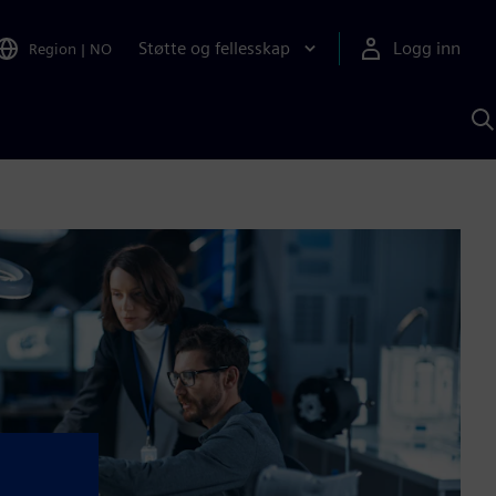
Støtte og fellesskap
Logg inn
Region
|
NO
S
m
S
A