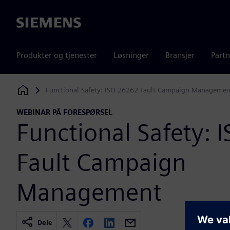
Siemens
Produkter og tjenester
Løsninger
Bransjer
Partn
Functional Safety: ISO 26262 Fault Campaign Managemen
Siemens Digital Industries Software
WEBINAR PÅ FORESPØRSEL
Functional Safety:
Fault Campaign
Management
Dele