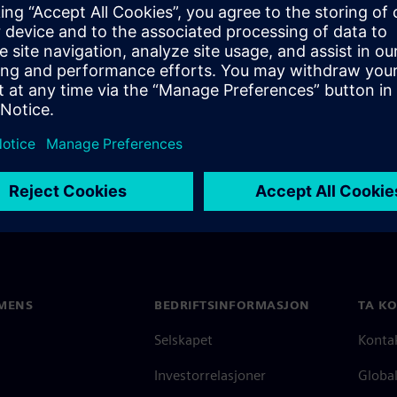
the core challenges executing
o ensure maximum efficiency.
MENS
BEDRIFTSINFORMASJON
TA K
Selskapet
Konta
Investorrelasjoner
Global