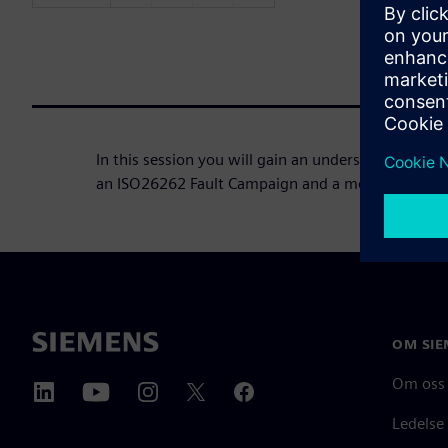
In this session you will gain an understanding of 
an ISO26262 Fault Campaign and a methodology t
OM SIE
Om oss
Ledelse