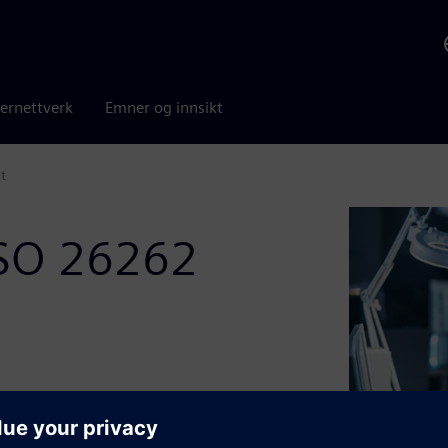
ernettverk
Emner og innsikt
t
 ISO 26262