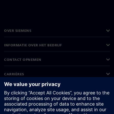
OVER SIEMENS
INFORMATIE OVER HET BEDRIJF
CONTACT OPNEMEN
CARRIÈRES
©
Siemens
2026
Bedrijfsinformatie