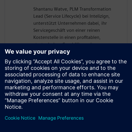
Shantanu Watve, PLM Transformation
Lead (Service Lifecycle) bei Intelizign,
unterstützt Unternehmen dabei, ihr
Servicegeschäft von einer reinen
Kostenstelle in einen profitablen,
strategischen Geschäftszweig zu
entwickeln. Durch die Auflösung von
Datensilos und die nahtlose Einbindung
des Servicebereichs in den digitalen
Thread ermöglicht er erstklassige digitale
Serviceprozesse – und steigert damit die
operative Leistungsfähigkeit, die
Kundenzufriedenheit sowie die langfristige
Nachhaltigkeit der Service-Transformation.