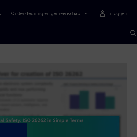
Ondersteuning en gemeenschap
Inloggen
NL
Z
m
S
A