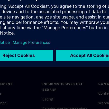
the core mission, scope, and
IEMENS
INFORMATIE OVER HET
CONT
BEDRIJF
s
Conta
Bedrijf
chap
Werel
Relaties met investeerders