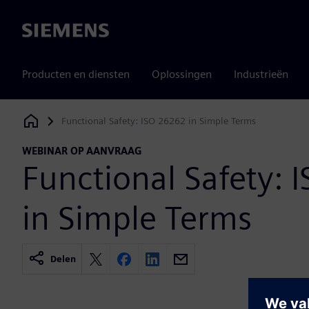
Siemens
Producten en diensten
Oplossingen
Industrieën
Functional Safety: ISO 26262 in Simple Terms
Siemens Digital Industries Software
WEBINAR OP AANVRAAG
Functional Safety:
in Simple Terms
Delen