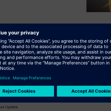
-the-art CFD methods that
linder CFD simulations. Learn
-CCM+
GDI engines
 In-Cylinder
der
ase Update