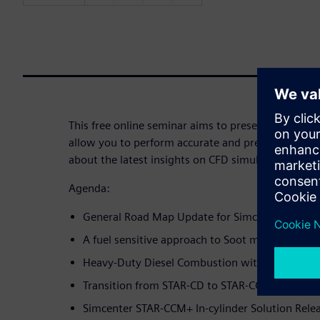
This free online seminar aims to present state-of
allow you to perform accurate and predictive in-cy
about the latest insights on CFD simulation.
Agenda:
General Road Map Update for Simcenter STAR
A fuel sensitive approach to Soot modeling in 
Heavy-Duty Diesel Combustion with STAR-CCM+
Transition from STAR-CD to STAR-CCM+ In-cylin
Simcenter STAR-CCM+ In-cylinder Solution Rele