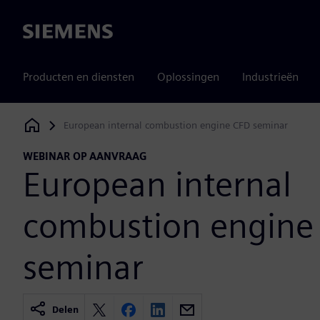
Siemens
Producten en diensten
Oplossingen
Industrieën
European internal combustion engine CFD seminar
Siemens Digital Industries Software
WEBINAR OP AANVRAAG
European internal
combustion engine
seminar
Delen