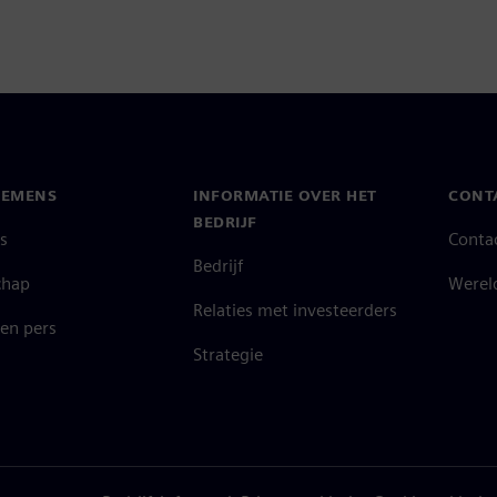
IEMENS
INFORMATIE OVER HET
CONT
BEDRIJF
s
Conta
Bedrijf
chap
Werel
Relaties met investeerders
en pers
Strategie