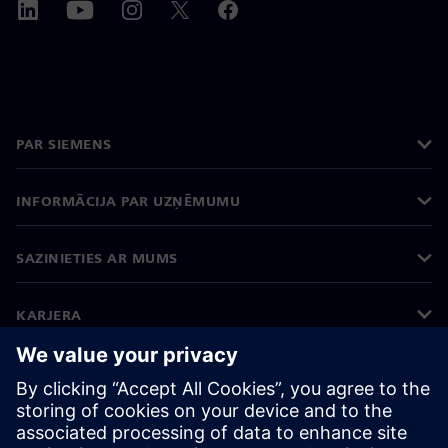
PAR SIEMENS
INFORMĀCIJA PAR UZŅĒMUMU
SAZINIETIES AR MUMS
KARJERA
©
Siemens
2026
Korporatīvā informācija